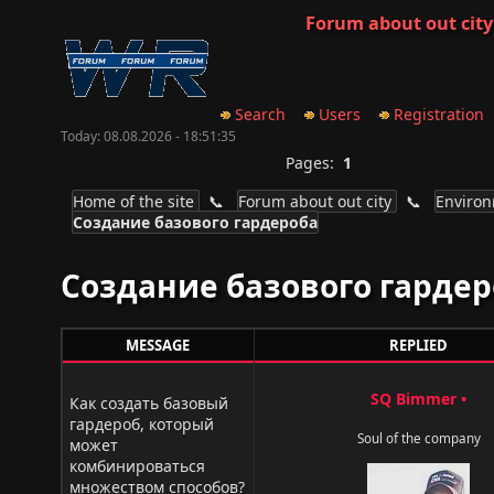
Forum about out city
Search
Users
Registration
Today: 08.08.2026 - 18:51:35
Pages:
1
Home of the site
📞
Forum about out city
📞
Enviro
Создание базового гардероба
Создание базового гардер
MESSAGE
REPLIED
SQ Bimmer
•
Как создать базовый
гардероб, который
Soul of the company
может
комбинироваться
множеством способов?