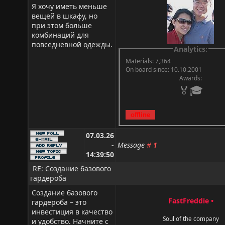
Я хочу иметь меньше
вещей в шкафу, но
при этом больше
комбинаций для
повседневной одежды.
Analytics:
Materials: 7,364
On board since: 10.10.2001
Awards:
🏅🎓
07.03.26
-
Message
#
1
14:39:50
RE: Создание базового
гардероба
Создание базового
FastFreddie
•
гардероба – это
инвестиция в качество
Soul of the company
и удобство. Начните с