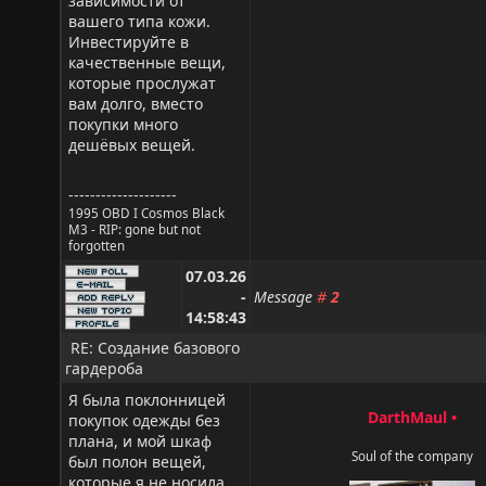
зависимости от
вашего типа кожи.
Инвестируйте в
качественные вещи,
которые прослужат
вам долго, вместо
покупки много
дешёвых вещей.
--------------------
1995 OBD I Cosmos Black
M3 - RIP: gone but not
forgotten
07.03.26
-
Message
#
2
14:58:43
RE: Создание базового
гардероба
Я была поклонницей
DarthMaul
•
покупок одежды без
плана, и мой шкаф
Soul of the company
был полон вещей,
которые я не носила.