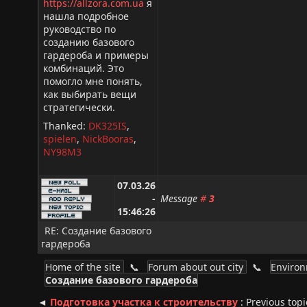
https://allzora.com.ua
я
нашла подробное
руководство по
созданию базового
гардероба и примеры
комбинаций. Это
помогло мне понять,
как выбирать вещи
стратегически.
Thanked:
DK325IS
,
spielen
,
NickBooras
,
NY98M3
07.03.26
-
Message
#
3
15:46:26
RE: Создание базового
гардероба
Home of the site
📞
Forum about out city
📞
Enviro
Создание базового гардероба
◄
Подготовка участка к строительству
: Previous topi