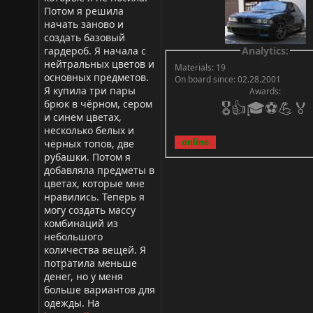
Потом я решила
начать заново и
создать базовый
гардероб. Я начала с
Analytics:
нейтральных цветов и
Materials: 19
основных предметов.
On board since: 02.28.2001
Я купила три пары
Awards:
брюк в чёрном, сером
🎖️👍🎓⚽💪🏅
и синем цветах,
несколько белых и
чёрных топов, две
рубашки. Потом я
добавляла предметы в
цветах, которые мне
нравились. Теперь я
могу создать массу
комбинаций из
небольшого
количества вещей. Я
потратила меньше
денег, но у меня
больше вариантов для
одежды. На